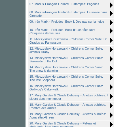
07. Marius-François Gaillard - Estampes: Pagodes
08. Marius-François Gaillard - Estampes: La soirée dans
Grenade
09. Irén Marik - Preludes, Book I: Des pas sur la neige
10. Irén Marik - Preludes, Book II: Les fées sont
d'exquises danseuses
11. Mieczyslaw Horszowski - Childrens Corner Suite: Dr.
Gradus ad Parnassum
12. Mieczyslaw Horszowski - Childrens Corner Suite:
Jimbo's lullaby
13. Mieczyslaw Horszowski - Childrens Corner Suite:
Serenade of the Doll
14. Mieczyslaw Horszowski - Childrens Corner Suite:
The snow is dancing
15. Mieczyslaw Horszowski - Childrens Corner Suite:
The little Shepherd
16. Mieczyslaw Horszowski - Childrens Corner Suite:
Golliwog's Cake walk
17. Mary Garden & Claude Debussy - Ariettes oubliées: Il
pleure dans mon coeur
18. Mary Garden & Claude Debussy - Ariettes oubliées:
L'ombre des arbres
19. Mary Garden & Claude Debussy - Ariettes oubliées:
Aquarelles-Green
20. Mary Garden & Claude Debussy - Pelleas et
Melisande: Mes longs cheveaux