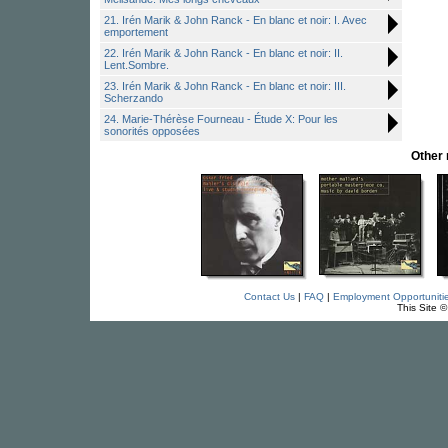
21. Irén Marik & John Ranck - En blanc et noir: I. Avec
emportement
22. Irén Marik & John Ranck - En blanc et noir: II.
Lent.Sombre.
23. Irén Marik & John Ranck - En blanc et noir: III.
Scherzando
24. Marie-Thérèse Fourneau - Étude X: Pour les
sonorités opposées
Other
Contact Us
|
FAQ
|
Employment Opportuniti
This Site 