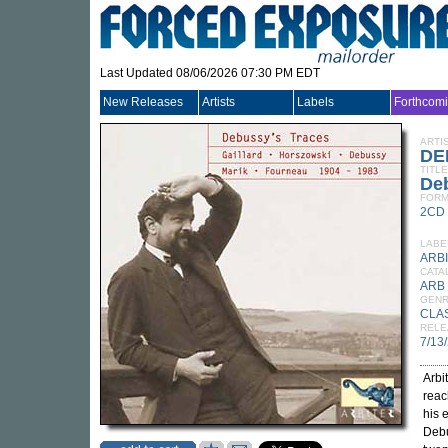
Last Updated 08/06/2026 07:30 PM EDT
New Releases
Artists
Labels
Forthcom
ARTI
DE
TITLE
De
FORM
2CD
LABE
ARB
CATA
ARB
GEN
CLA
RELE
7/13
Arbi
rea
his 
Debu