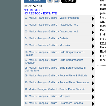
twen
enig
$22.00
PRICE:
Hor
NOT IN STOCK
piec
NO RESTOCK ESTIMATE
the 
01. Marius-François Gaillard - Valse romantique
who 
02. Marius-François Gaillard - Arabesque no.1
mast
Debu
03. Marius-François Gaillard - Arabesque no.2
that
04. Marius-François Gaillard - Ballade
incl
Prél
05. Marius-François Gaillard - Mazurka
Hors
Étu
06. Marius-François Gaillard - Suite Bergamasque: I.
Prélude
the 
07. Marius-François Gaillard - Suite Bergamasque:
recei
II.Menuet
08. Marius-François Gaillard - Suite Bergamasque: III
Clair de lune
09. Marius-François Gaillard - Pour le Piano: I. Prélude
10. Marius-François Gaillard - Pour le Piano: Sarabande
11. Marius-François Gaillard - Pour le Piano: Toccata
12. Marius-François Gaillard - Masques
13. Marius-François Gaillard - Estampes: Pagodes