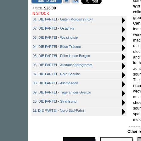
some
Wir
$26.00
PRICE:
coll
IN STOCK
grou
01. DIE PARTEI - Guten Morgen in Köln
Can
02. DIE PARTEI - Ostafrika
team
work
03. DIE PARTEI - Wo sind sie
made
reco
04. DIE PARTEI - Böse Träume
elec
05. DIE PARTEI - Föhn in den Bergen
and 
trac
06. DIE PARTEI - Austauschprogramm
adhe
07. DIE PARTEI - Rote Schuhe
sound
The 
08. DIE PARTEI - Allerheiligen
(tra
wrot
09. DIE PARTEI - Tage an der Grenze
an a
10. DIE PARTEI - Strahlsund
chee
soun
11. DIE PARTEI - Nord-Süd-Fahrt
spar
melo
Other 