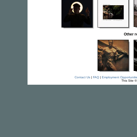
Other r
Contact Us
|
FAQ
|
Employment Opportuniti
This Site 