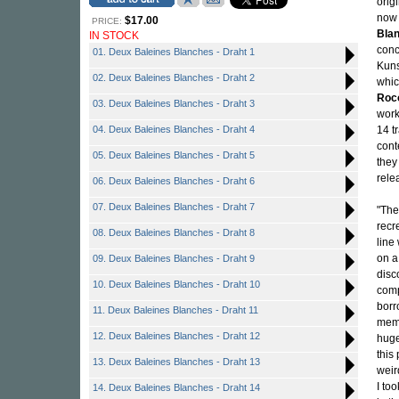
orig
now 
$17.00
PRICE:
Bla
IN STOCK
conc
01. Deux Baleines Blanches - Draht 1
Kuns
02. Deux Baleines Blanches - Draht 2
whic
Roc
03. Deux Baleines Blanches - Draht 3
work
04. Deux Baleines Blanches - Draht 4
14 t
cont
05. Deux Baleines Blanches - Draht 5
they
rele
06. Deux Baleines Blanches - Draht 6
07. Deux Baleines Blanches - Draht 7
"The
recr
08. Deux Baleines Blanches - Draht 8
line
on a
09. Deux Baleines Blanches - Draht 9
disc
10. Deux Baleines Blanches - Draht 10
comp
borr
11. Deux Baleines Blanches - Draht 11
memo
12. Deux Baleines Blanches - Draht 12
huge
this
13. Deux Baleines Blanches - Draht 13
weir
I to
14. Deux Baleines Blanches - Draht 14