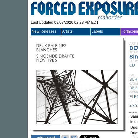
Last Updated 08/07/2026 02:28 PM EDT
New Releases
Artists
Labels
Forthcom
ARTI
DE
TITLE
Si
FORM
CD
LABE
BUR
CATA
BB 
GEN
ELE
RELE
2/7/
Sam
intr
Dues
Dues