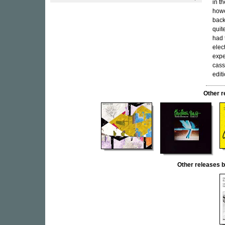
in th
howe
back
quit
had 
elec
expe
cass
edit
Other 
Other release