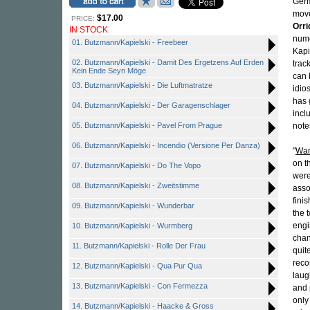
Germ
move
$17.00
PRICE:
Orri
IN STOCK
nume
01. Butzmann/Kapielski - Freebeer
Kapi
02. Butzmann/Kapielski - Damit Des Ergetzens Auf Erden
trac
Kein Ende Seyn Möge
can 
03. Butzmann/Kapielski - Die Luftmatratze
idio
has 
04. Butzmann/Kapielski - Der Garagenschlager
incl
05. Butzmann/Kapielski - Pavel From Prague
note
06. Butzmann/Kapielski - Incendio (Versione Per Danza)
"
War
on t
07. Butzmann/Kapielski - Do The Vopo
were
08. Butzmann/Kapielski - Zweitstimme
asso
fini
09. Butzmann/Kapielski - Wunderbar
the 
engi
10. Butzmann/Kapielski - Wurmberg
chan
11. Butzmann/Kapielski - Rolle Der Frau
quit
reco
12. Butzmann/Kapielski - Qua Pur Qua
laug
13. Butzmann/Kapielski - Con Fermezza
and p
only
14. Butzmann/Kapielski - Haacke & Gross