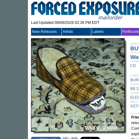
Last Updated 08/08/2026 02:36 PM EDT
New Releases
Artists
Labels
Forthcom
ARTI
BU
TITLE
Wa
FORM
CD
LABE
BUR
CATA
BB 
GEN
ELE
RELE
3/27
Fri
rele
Comp
expl