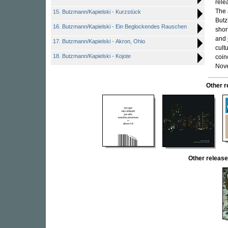
rele
The 
15. Butzmann/Kapielski - Kurzstück
Butz
16. Butzmann/Kapielski - Ein Beglockendes Rauschen
shor
and
17. Butzmann/Kapielski - Akron, Ohio
cult
18. Butzmann/Kapielski - Kojote
coin
Nov
Other 
Other relea