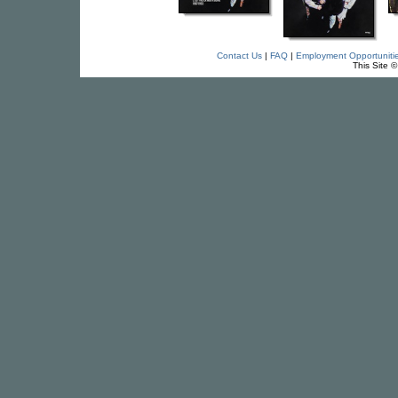
Contact Us
|
FAQ
|
Employment Opportuniti
This Site 