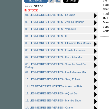
the 
plac
$12.50
PRICE:
fete
IN STOCK
made
01. LES NEGRESSES VERTES - La Valse
B.
. 
02. LES NEGRESSES VERTES - Zobi La Mouche
Mamm
gyps
03. LES NEGRESSES VERTES - Voilà l'été
vert
04. LES NEGRESSES VERTES - IL
05. LES NEGRESSES VERTES - L'Homme Des Marais
06. LES NEGRESSES VERTES - Famille Heureuse
07. LES NEGRESSES VERTES - Face A La Mer
08. LES NEGRESSES VERTES - Sous Le Soleil De
Bodega
09. LES NEGRESSES VERTES - Hou! Mamma Mia
10. LES NEGRESSES VERTES - Sang Et Nuit
11. LES NEGRESSES VERTES - Après La Pluie
12. LES NEGRESSES VERTES - A Quoi Bon
13. LES NEGRESSES VERTES - Mambo Show
14. LES NEGRESSES VERTES - Orane