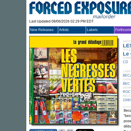
Last Updated 08/06/2026 02:29 PM EDT
New Releases
Artists
Labels
Forthcom
ARTI
LE
TITLE
Le
FORM
CD
LABE
BEC
CATA
BEC 
GEN
ROC
RELE
10/6
Beca
"bes
poss
déba