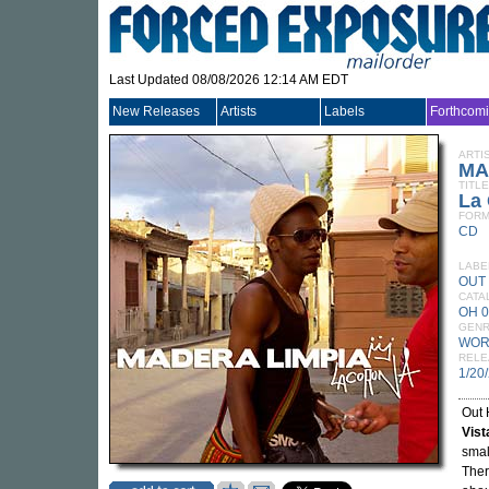
Last Updated 08/08/2026 12:14 AM EDT
New Releases
Artists
Labels
Forthcom
ARTI
MA
TITLE
La
FORM
CD
LABE
OUT
CATA
OH 
GEN
WOR
RELE
1/20
Out 
Vist
smal
Ther