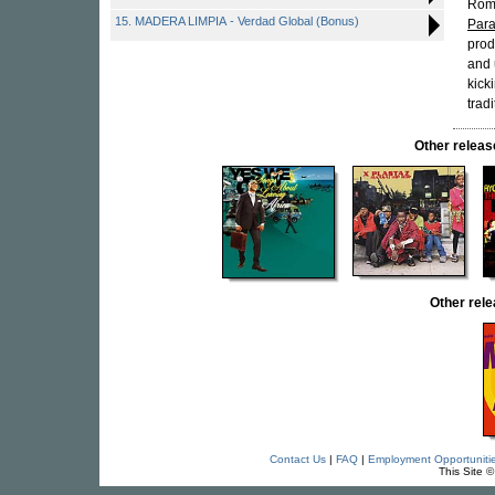
Roma
15. MADERA LIMPIA - Verdad Global (Bonus)
Para
prod
and 
kick
trad
Other rele
Other rel
Contact Us
|
FAQ
|
Employment Opportuniti
This Site 