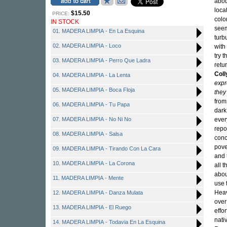
abou
loca
$15.50
PRICE:
colo
IN STOCK
seem
01. MADERA LIMPIA - En La Esquina
turb
02. MADERA LIMPIA - Loco
with 
try 
03. MADERA LIMPIA - Perro Que Ladra
retu
Col
04. MADERA LIMPIA - La Lenta
expr
05. MADERA LIMPIA - Boca Floja
they
from
06. MADERA LIMPIA - Tu Papa
dark
07. MADERA LIMPIA - No Ni No
ever
repo
08. MADERA LIMPIA - Salsa
conc
pove
09. MADERA LIMPIA - Tirando Con La Cara
and 
10. MADERA LIMPIA - La Corona
all 
abou
11. MADERA LIMPIA - Mente
use 
Heav
12. MADERA LIMPIA - Danza Mulata
over
13. MADERA LIMPIA - El Ruego
effo
nati
14. MADERA LIMPIA - Todavia En La Esquina