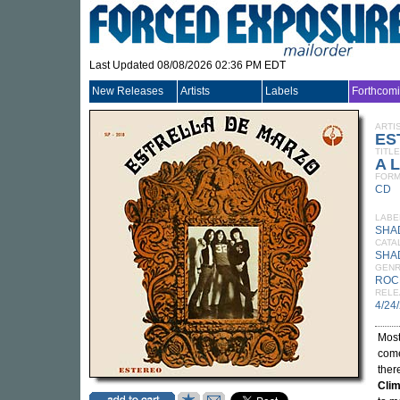
Last Updated 08/08/2026 02:36 PM EDT
New Releases
Artists
Labels
Forthcom
ARTI
ES
TITLE
A 
FORM
CD
LABE
SHA
CATA
SHA
GEN
ROC
RELE
4/24
Most
come
ther
Cli