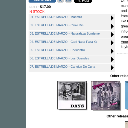
to m
many
$17.00
PRICE:
and 
IN STOCK
from
01. ESTRELLA DE MARZO - Maestro
like
02. ESTRELLA DE MARZO - Claro Dia
grea
influ
03. ESTRELLA DE MARZO - Naturaleza Sonrieme
prog
Amo
04. ESTRELLA DE MARZO - Casi Nada Falta Ya
keyb
05. ESTRELLA DE MARZO - Encuentro
06. ESTRELLA DE MARZO - Los Duendes
07. ESTRELLA DE MARZO - Cancion De Cuna
Other rel
Other relea