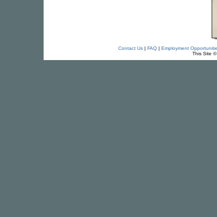
Contact Us
|
FAQ
|
Employment Opportuniti
This Site 