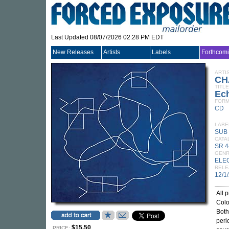
Last Updated 08/07/2026 02:28 PM EDT
New Releases
Artists
Labels
Forthcom
ARTI
CH
TITLE
Ec
FORM
CD
LABE
SUB
CATA
SR 
GEN
ELE
RELE
12/1
All 
Colo
Both
peri
$15.50
PRICE: