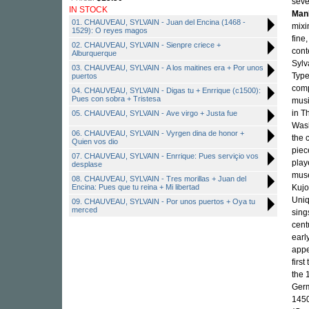
seve
IN STOCK
Man
01. CHAUVEAU, SYLVAIN - Juan del Encina (1468 -
mixi
1529): O reyes magos
fine
02. CHAUVEAU, SYLVAIN - Sienpre criece +
cont
Alburquerque
Sylv
03. CHAUVEAU, SYLVAIN - A los maitines era + Por unos
Type
puertos
comp
04. CHAUVEAU, SYLVAIN - Digas tu + Enrrique (c1500):
Pues con sobra + Tristesa
musi
in T
05. CHAUVEAU, SYLVAIN - Ave virgo + Justa fue
Wash
06. CHAUVEAU, SYLVAIN - Vyrgen dina de honor +
the 
Quien vos dio
piec
07. CHAUVEAU, SYLVAIN - Enrrique: Pues serviçio vos
play
desplase
muse
08. CHAUVEAU, SYLVAIN - Tres morillas + Juan del
Encina: Pues que tu reina + Mi libertad
Kujo
Uniq
09. CHAUVEAU, SYLVAIN - Por unos puertos + Oya tu
merced
sing
cent
earl
appe
firs
the 
Germ
1450