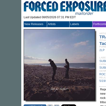
Last Updated 08/05/2026 07:31 PM EDT
New Releases
Artists
Labels
Forthcom
ARTI
TR
TITLE
Tac
FORM
2LP
LABE
SUB
CATA
SUBL
GEN
ROC
RELE
5/19
Repr
new 
rock
trib