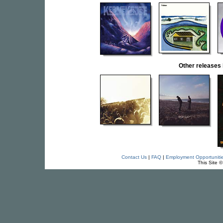
Other release
Contact Us
|
FAQ
|
Employment Opportuniti
This Site 