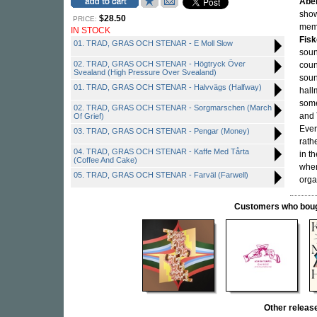
Abel
show
$28.50
PRICE:
memb
IN STOCK
Fisk
01. TRAD, GRAS OCH STENAR - E Moll Slow
soun
02. TRAD, GRAS OCH STENAR - Högtryck Över
coun
Svealand (High Pressure Over Svealand)
soun
01. TRAD, GRAS OCH STENAR - Halvvägs (Halfway)
hall
some
02. TRAD, GRAS OCH STENAR - Sorgmarschen (March
and 
Of Grief)
Ever
03. TRAD, GRAS OCH STENAR - Pengar (Money)
rath
04. TRAD, GRAS OCH STENAR - Kaffe Med Tårta
in t
(Coffee And Cake)
when
05. TRAD, GRAS OCH STENAR - Farväl (Farwell)
orga
Customers who bought
Other relea