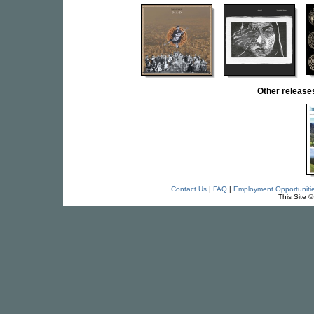
Other releas
Contact Us
|
FAQ
|
Employment Opportuniti
This Site 