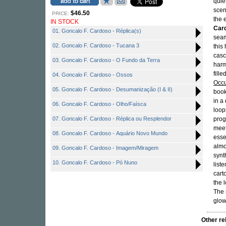
quie
scen
$46.50
PRICE:
the 
IN STOCK
Car
01. Goncalo F. Cardoso - Réplica(s)
seam
02. Goncalo F. Cardoso - Tucana 3
this
casc
03. Goncalo F. Cardoso - O Fundo da Terra
harm
fill
04. Goncalo F. Cardoso - Ossos
Occu
05. Goncalo F. Cardoso - Desumanização (I & II)
book
in a
06. Goncalo F. Cardoso - Olho/Faísca
loop
07. Goncalo F. Cardoso - Réplica ou Resplendor
prog
meet
08. Goncalo F. Cardoso - Aquário Novo Mundo
esse
almo
09. Goncalo F. Cardoso - Imagem/Miragem
synt
10. Goncalo F. Cardoso - Pó Nuno
list
cart
the 
The 
glow
Other r