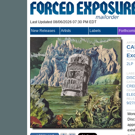
Last Updated 08/06/2026 07:30 PM EDT
New Releases
Artists
Labels
Forthcom
ARTI
CA
TITLE
Exo
FORM
2LP
LABE
DIS
CATA
CRE
GEN
ELE
RELE
9/27
More
Disc
appr
exhi