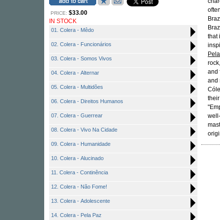
char
ofte
$33.00
PRICE:
Braz
IN STOCK
Braz
01. Colera - Mêdo
that
02. Colera - Funcionários
insp
Pela
03. Colera - Somos Vivos
rock
and 
04. Colera - Alternar
and 
05. Colera - Multidões
Cóle
thei
06. Colera - Direitos Humanos
"Emp
07. Colera - Guerrear
well
mast
08. Colera - Vivo Na Cidade
orig
09. Colera - Humanidade
10. Colera - Alucinado
11. Colera - Continência
12. Colera - Não Fome!
13. Colera - Adolescente
14. Colera - Pela Paz