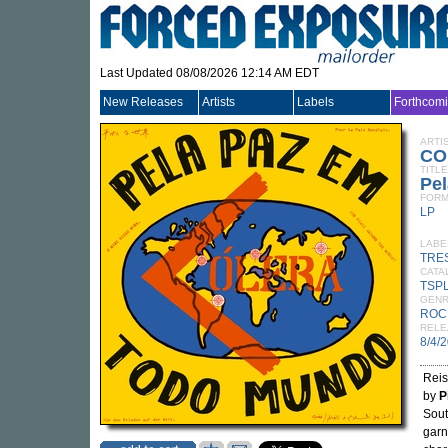
Last Updated 08/08/2026 12:14 AM EDT
New Releases
Artists
Labels
Forthcom
ARTI
CO
TITLE
Pe
FORM
LP
LABE
TRE
CATA
TSPL
GEN
ROC
RELE
8/4/
Reis
by
P
Sout
garn