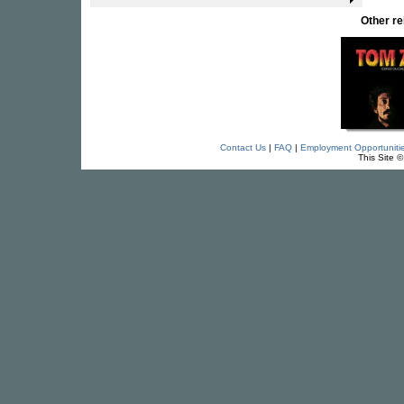
Other r
Contact Us
|
FAQ
|
Employment Opportuniti
This Site 