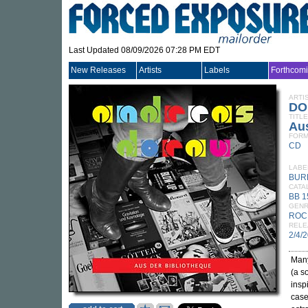
Last Updated 08/09/2026 07:28 PM EDT
New Releases
Artists
Labels
Forthcom
ARTI
DO
TITLE
Aus
FORM
CD
LABE
BUR
CATA
BB 
GEN
ROC
RELE
2/4/
Many
(a s
insp
case