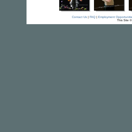
Contact Us
|
FAQ
|
Employment Opportuniti
This Site 