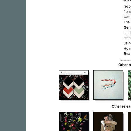
to p
reco
from
want
The 
Gen
lend
crea
usin
Höfn
Bea
Other 
Other rel