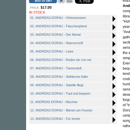
estr
And
$17.00
PRICE:
comp
IN STOCK
libr
01. ANDREAS DORAU - Hühnerposten
"Hüh
02. ANDREAS DORAU - Flaschenpfand
years
"And
03. ANDREAS DORAU - Der Monat
gath
sect
04. ANDREAS DORAU - Wasserstoff
seria
05. ANDREAS DORAU - Löwe
the 
simp
06. ANDREAS DORAU - Reden wir von mir
Even
07. ANDREAS DORAU - Tannenduft
bequ
lend
08. ANDREAS DORAU - Stählerner Adler
cost
hunt
09. ANDREAS DORAU - Sabelle fliegt
sens
10. ANDREAS DORAU - Faul und bequem
desi
forg
11. ANDREAS DORAU - Klischee
of "
Dora
12. ANDREAS DORAU - Bienen am Fenster
cert
13. ANDREAS DORAU - Für immer
song
rath