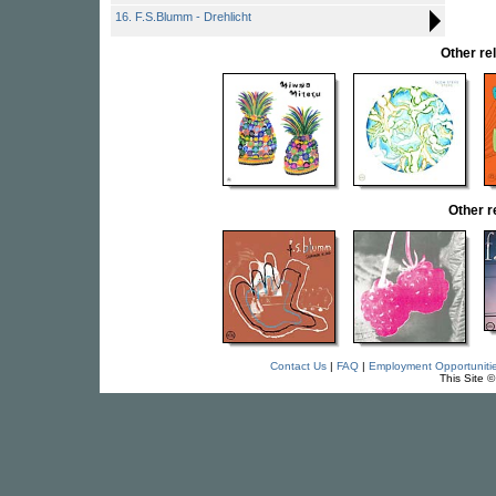
16. F.S.Blumm - Drehlicht
Other r
Other 
Contact Us
|
FAQ
|
Employment Opportuniti
This Site 