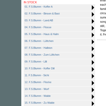
ente
IN STOCK
each
01. F.S.Blumm - Koffer A
famil
circ
02. F.S.Blumm - Binsen & Bast
summ
03. F.S.Blumm - Land AB
song
stil
04. F.S.Blumm - Flosse
Toge
05. F.S.Blumm - Haus & Halm
it. 
06. F.S.Blumm - Lüftchen
07. F.S.Blumm - Halbton
08. F.S.Blumm - Zum Lüftchen
09. F.S.Blumm - Lilli
10. F.S.Blumm - Koffer Dill
11. F.S.Blumm - Sicht
12. F.S.Blumm - Flocke
13. F.S.Blumm - Wurf
14. F.S.Blumm - Walde
15. F.S.Blumm - Zu Walde