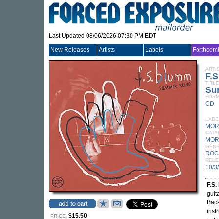
Last Updated 08/06/2026 07:30 PM EDT
New Releases
Artists
Labels
Forthcom
ARTI
F.
TITLE
Su
FORM
CD
LABE
MOR
CATA
MOR
GEN
ROC
RELE
10/3
F.S
guit
Back
inst
$15.50
PRICE: