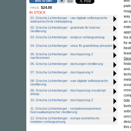
with
pale
$24.00
PRICE:
roug
IN STOCK
way 
01. Grischa Lichtenberger - raw digitale selbstsprache
weltraumschrott zeitdopplung
an o
inde
02. Grischa Lichtenberger - grainmelo lfo hoerner
nivellierung
appr
03. Grischa Lichtenberger - analyse verlangsamung
his d
by a
04. Grischa Lichtenberger - sinus lfo graindrloop phrasiert
beat
leas
05. Grischa Lichtenberger - durchquerung 2
nachkommen
Gesc
hist
06. Grischa Lichtenberger - deckungen nivellierung
and 
07. Grischa Lichtenberger - durchquerung 4
tech
meta
08. Grischa Lichtenberger - saw digitale selbstsprache
nivellierung
scru
cros
09. Grischa Lichtenberger - durchquerung vocalsmpl
drloop
comp
10. Grischa Lichtenberger - durchquerung 3
0db 
tool
11. Grischa Lichtenberger - rezeptionsexperiment
subc
hoersaallautsprecher nivellierung
unco
12. Grischa Lichtenberger - europa isometrische
desc
motteten verlangsamung
this