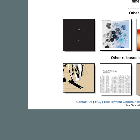
time
Other
Other release
Contact Us
|
FAQ
|
Employment Opportuniti
This Site 