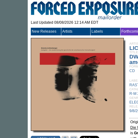
Last Updated 08/08/2026 12:14 AM EDT
New Releases
Artists
Labels
Forthcom
ARTI
LI
TITLE
DW
ame
FORM
CD
LABE
RAS
CATA
R-M
GEN
ELE
RELE
9/8/
Orig
Die 
is
Gr