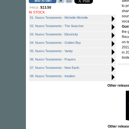
take
to p
$13.50
PRICE:
shar
IN STOCK
sou
01. Nuovo Testamento - Michelle Michelle
voca
02. Nuovo Testamento - The Searcher
Gus
the 
03. Nuovo Testamento - Electricity
Reco
on t
04. Nuovo Testamento - Golden Boy
2022
05. Nuovo Testamento - Vanity
in 2
limi
06. Nuovo Testamento - Prayers
07. Nuovo Testamento - New Earth
08. Nuovo Testamento - Intuition
Other relea
Other rele