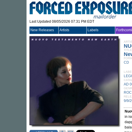
Last Updated 08/05/2026 07:31 PM EDT
New Releases
Artists
Labels
Forthcom
ARTI
NU
TITLE
Ne
FORM
CD
LABE
LEG
CATA
AD 
GEN
ROC
RELE
9/9/
Nuo
in i
dapp
bala