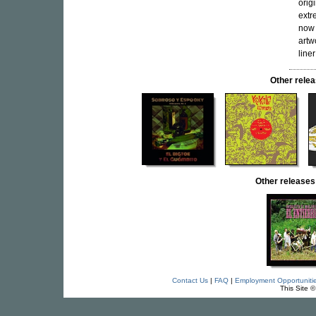
orig
extr
now 
artw
line
Other rel
Other releas
Contact Us
|
FAQ
|
Employment Opportuniti
This Site 