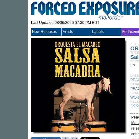
Last Updated 08/06/2026 07:30 PM EDT
New Releases
Artists
Labels
Forthcom
ARTI
OR
TITLE
Sa
FORM
LP
LABE
PEA
CATA
PEA
GEN
WOR
RELE
3/9/
Peac
Mac
rele
coun