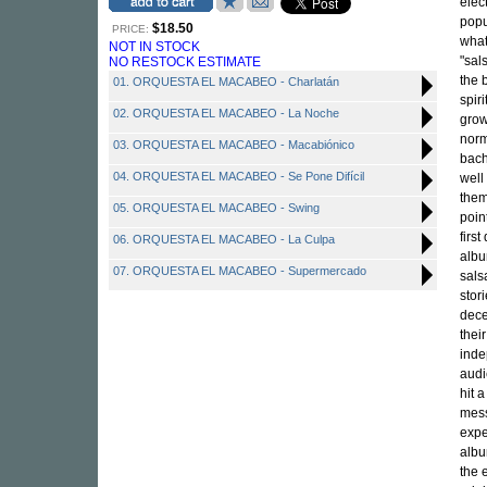
elec
popu
$18.50
PRICE:
what
NOT IN STOCK
"sal
NO RESTOCK ESTIMATE
the b
01. ORQUESTA EL MACABEO - Charlatán
spir
02. ORQUESTA EL MACABEO - La Noche
grow
norm
03. ORQUESTA EL MACABEO - Macabiónico
bach
04. ORQUESTA EL MACABEO - Se Pone Difícil
well
them
05. ORQUESTA EL MACABEO - Swing
poin
firs
06. ORQUESTA EL MACABEO - La Culpa
albu
07. ORQUESTA EL MACABEO - Supermercado
sals
stor
dece
thei
inde
audi
hit 
mess
expe
albu
the 