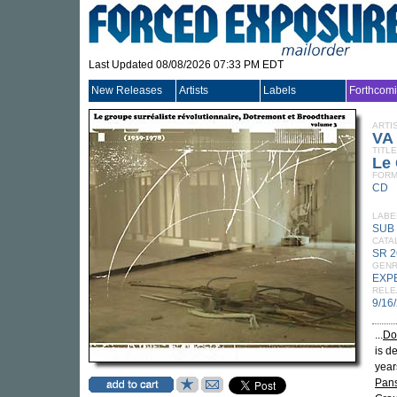
Last Updated 08/08/2026 07:33 PM EDT
New Releases
Artists
Labels
Forthcom
ARTI
VA
TITLE
Le 
FORM
CD
LABE
SUB
CATA
SR 
GEN
EXP
RELE
9/16
...
Do
is d
year
Pans