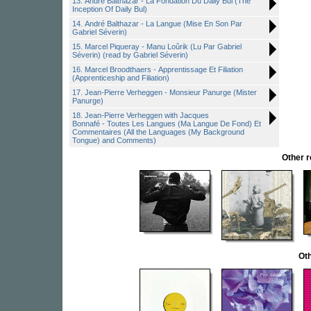
13. André Balthazar - La Fondation Du Daily Bul (The
Inception Of Daily Bul)
14. André Balthazar - La Langue (Mise En Son Par
Gabriel Séverin)
15. Marcel Piqueray - Manu Loûrik (Lu Par Gabriel
Séverin) (read by Gabriel Séverin)
16. Marcel Broodthaers - Apprentissage Et Filiation
(Apprenticeship and Filiation)
17. Jean-Pierre Verheggen - Monsieur Panurge (Mister
Panurge)
18. Jean-Pierre Verheggen with Jacques
Bonnafé - Toutes Les Langues (Ma Langue De Fond) Et
Commentaires (All the Languages (My Background
Tongue) and Comments)
Other 
Oth