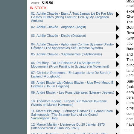
Grou
$15.50
PRICE:
esta
IN STOCK
exce
01. Achille Chavée - Etant À Tout Jamais Lié De Par Mes
Cha
Gestes Oubliés (Being Forever Tied By My Forgotten
Actions)
The 
02. Achille Chavée - Angoisse (Angst)
Dot
Revu
03. Achille Chavée - Dictée (Dictation)
(wit
Lèvr
04. Achille Chavée - Aphorisme Comme Système D'auto-
Défense (The Aphorism As Self-Defense System)
Balt
05. Achille Chavée - 3 Aphorismes (3 Aphorisms)
and 
The 
06. Pol Bury - De La Peinture À La Sculpture En
blin
Mouvement (From Painting to Sculpture in Movement)
land
07. Christian Dotremont - En Laponie, Livre De Bord (In
of F
Lapland, A Logbook)
Surr
08. André Blavier with Odette Blavier - Ubu Rwè Mètou È
Lîdgwès (Ubu In Liégeois)
(aut
earl
09. André Blavier - Les Fous Littéraires (Literary Jesters)
pers
10. Théodore Koenig - Propos Sur Marcel Havrenne
dema
(Words on Marcel Havrenne)
diff
11. Marcel Piqueray - L'étrange Histoire Du Grand Chien
comp
Saintongeois (The Strange Story of the Grand
Saintongeois Dog)
docu
have
12. Marcel Mariën - L'entrevue Du 29 Janvier 1973
(Interview from 29 January 1973)