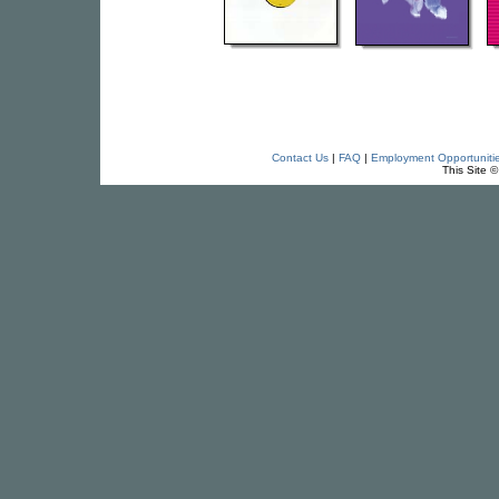
Contact Us
|
FAQ
|
Employment Opportuniti
This Site 