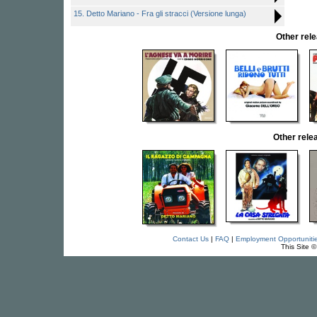
15. Detto Mariano - Fra gli stracci (Versione lunga)
Other re
Other rel
Contact Us
|
FAQ
|
Employment Opportuniti
This Site 