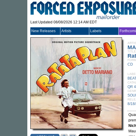
Last Updated 08/08/2026 12:14 AM EDT
New Releases
Artists
Labels
Forthcom
ARTI
MA
TITLE
Rat
FORM
CD
LABE
BEA
CATA
QR 
GEN
SOU
RELE
8/18
Quar
prem
Nich
Maur