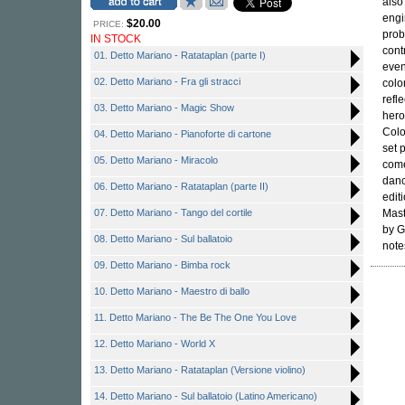
also
engi
$20.00
PRICE:
prob
IN STOCK
cont
01. Detto Mariano - Ratataplan (parte I)
even
02. Detto Mariano - Fra gli stracci
colo
refl
03. Detto Mariano - Magic Show
hero
Colo
04. Detto Mariano - Pianoforte di cartone
set 
05. Detto Mariano - Miracolo
come
danc
06. Detto Mariano - Ratataplan (parte II)
edit
07. Detto Mariano - Tango del cortile
Mas
by G
08. Detto Mariano - Sul ballatoio
note
09. Detto Mariano - Bimba rock
10. Detto Mariano - Maestro di ballo
11. Detto Mariano - The Be The One You Love
12. Detto Mariano - World X
13. Detto Mariano - Ratataplan (Versione violino)
14. Detto Mariano - Sul ballatoio (Latino Americano)