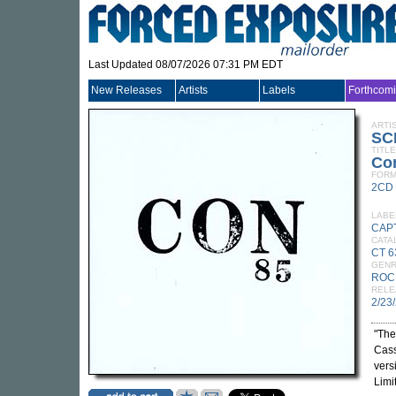
Last Updated 08/07/2026 07:31 PM EDT
New Releases
Artists
Labels
Forthcom
ARTI
SC
TITLE
Co
FORM
2CD
LABE
CAPT
CATA
CT 6
GEN
ROC
RELE
2/23
"The
Cass
vers
Limi