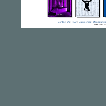
Contact Us
|
FAQ
|
Employment Opportuniti
This Site 